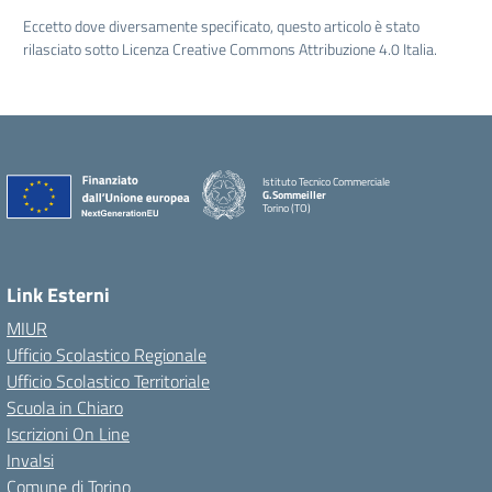
Eccetto dove diversamente specificato, questo articolo è stato
rilasciato sotto Licenza Creative Commons Attribuzione 4.0 Italia.
Istituto Tecnico Commerciale
G.Sommeiller
Torino (TO)
Link Esterni
MIUR
Ufficio Scolastico Regionale
Ufficio Scolastico Territoriale
Scuola in Chiaro
Iscrizioni On Line
Invalsi
Comune di Torino