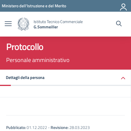
Vai ai contenuti
Vai al menu di navigazione
Vai al footer
Ministero dell'Istruzione e del Merito
Istituto Tecnico Commerciale
G.Sommeiller
Protocollo
Personale amministrativo
Dettagli della persona
Pubblicato:
01.12.2022
-
Revisione:
28.03.2023