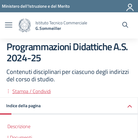
Vai ai contenuti
Vai al menu di navigazione
Vai al footer
Ministero dell'Istruzione e del Merito
Istituto Tecnico Commerciale
G.Sommeiller
Programmazioni Didattiche A.S.
2024-25
Contenuti disciplinari per ciascuno degli indirizzi
del corso di studio.
Stampa / Condividi
Indice della pagina
Descrizione
I Documenti