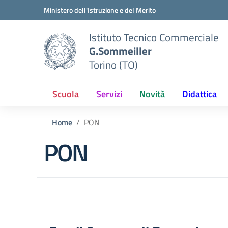
Vai ai contenuti
Vai al menu di navigazione
Vai al footer
Ministero dell'Istruzione e del Merito
Istituto Tecnico Commerciale
G.Sommeiller
Torino (TO)
Scuola
Servizi
Novità
Didattica
Home
PON
PON