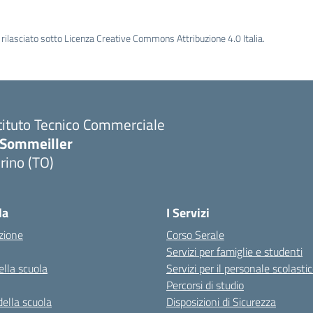
rilasciato sotto Licenza Creative Commons Attribuzione 4.0 Italia.
tituto Tecnico Commerciale
.Sommeiller
rino (TO)
la
I Servizi
zione
Corso Serale
Servizi per famiglie e studenti
ella scuola
Servizi per il personale scolasti
Percorsi di studio
della scuola
Disposizioni di Sicurezza