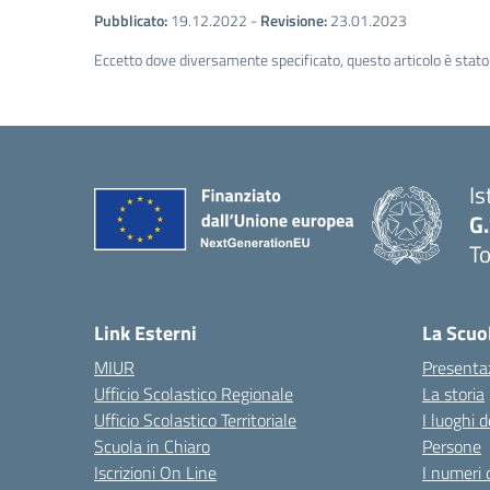
Pubblicato:
19.12.2022
-
Revisione:
23.01.2023
Eccetto dove diversamente specificato, questo articolo è stato 
Is
G
To
Link Esterni
La Scuo
MIUR
Presenta
Ufficio Scolastico Regionale
La storia
Ufficio Scolastico Territoriale
I luoghi d
Scuola in Chiaro
Persone
Iscrizioni On Line
I numeri 