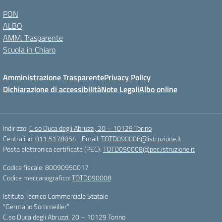
PON
ALBO
AMM. Trasparente
Scuola in Chiaro
Amministrazione Trasparente
Privacy Policy
Dichiarazione di accessibilità
Note Legali
Albo online
Indirizzo:
C.so Duca degli Abruzzi, 20 – 10129 Torino
Centralino:
011.5178054
Email:
TOTD090008@istruzione.it
Posta elettronica certificata (PEC):
TOTD090008@pec.istruzione.it
Codice fiscale: 80090950017
Codice meccanografico:
TOTD090008
Istituto Tecnico Commerciale Statale
“Germano Sommeiller”
C.so Duca degli Abruzzi, 20 – 10129 Torino