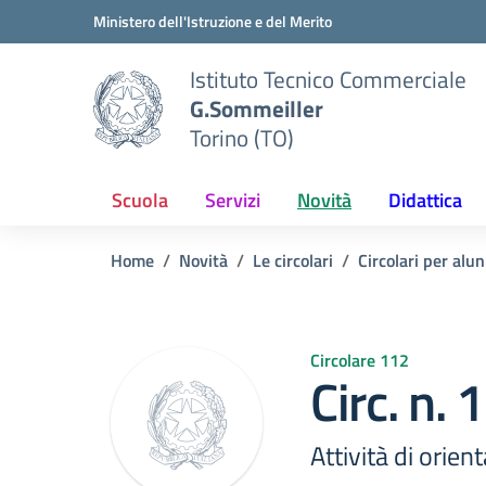
Vai ai contenuti
Vai al menu di navigazione
Vai al footer
Ministero dell'Istruzione e del Merito
Istituto Tecnico Commerciale
G.Sommeiller
Torino (TO)
Scuola
Servizi
Novità
Didattica
Home
Novità
Le circolari
Circolari per alun
Circolare 112
Circ. n.
Attività di orie