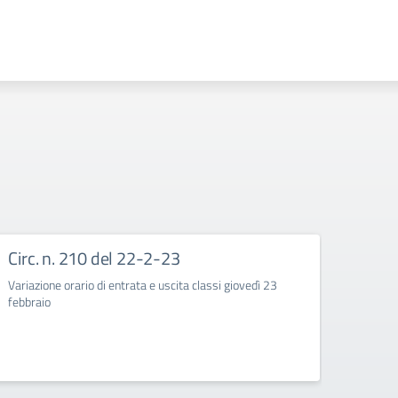
Circ. n. 210 del 22-2-23
Circ
Variazione orario di entrata e uscita classi giovedì 23
Corso d
febbraio
quarte