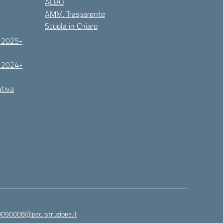
ALBO
AMM. Trasparente
Scuola in Chiaro
. 2025-
. 2024-
ativa
090008@pec.istruzione.it