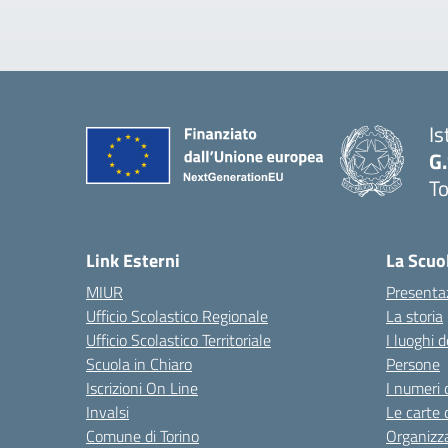
Is
G
To
Link Esterni
La Scuo
MIUR
Presenta
Ufficio Scolastico Regionale
La storia
Ufficio Scolastico Territoriale
I luoghi d
Scuola in Chiaro
Persone
Iscrizioni On Line
I numeri 
Invalsi
Le carte 
Comune di Torino
Organizz