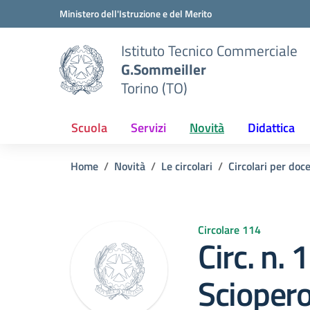
Vai ai contenuti
Vai al menu di navigazione
Vai al footer
Ministero dell'Istruzione e del Merito
Istituto Tecnico Commerciale
G.Sommeiller
Torino (TO)
Scuola
Servizi
Novità
Didattica
Home
Novità
Le circolari
Circolari per doc
Circolare 114
Circ. n.
Sciopero