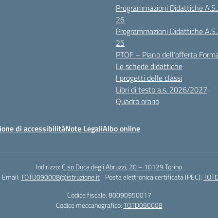
Programmazioni Didattiche A.S
26
Programmazioni Didattiche A.S
25
PTOF – Piano dell’offerta Form
Le schede didattiche
I progetti delle classi
Libri di testo a.s. 2026/2027
Quadro orario
ione di accessibilità
Note Legali
Albo online
Indirizzo:
C.so Duca degli Abruzzi, 20 – 10129 Torino
Email:
TOTD090008@istruzione.it
Posta elettronica certificata (PEC):
TOTD
Codice fiscale: 80090950017
Codice meccanografico:
TOTD090008