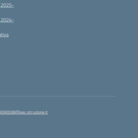
. 2025-
. 2024-
ativa
090008@pec.istruzione.it