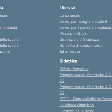
la
I Servizi
zione
Corso Serale
Servizi per famiglie e studenti
ella scuola
Servizi per il personale scolasti
Percorsi di studio
della scuola
Disposizioni di Sicurezza
della scuola
Richiesta di accesso civico
azione
Tutti i servizi
Didattica
Offerta formativa
Programmazioni Didattiche A.S
26
Programmazioni Didattiche A.S
25
PTOF – Piano dell’offerta Form
Le schede didattiche
I progetti delle classi