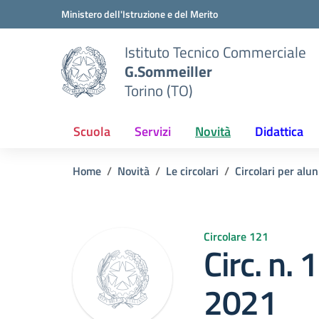
Vai ai contenuti
Vai al menu di navigazione
Vai al footer
Ministero dell'Istruzione e del Merito
Istituto Tecnico Commerciale
G.Sommeiller
Torino (TO)
Scuola
Servizi
Novità
Didattica
Home
Novità
Le circolari
Circolari per alun
Circolare 121
Circ. n.
2021