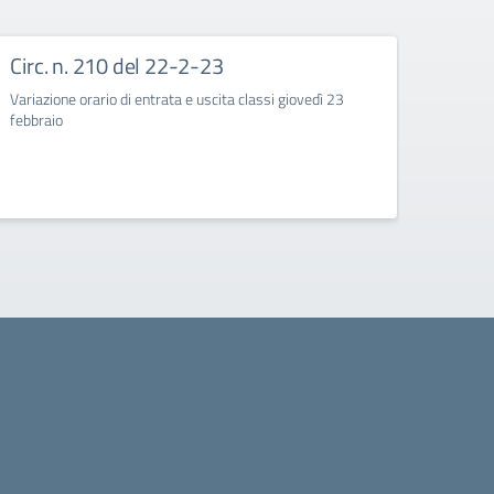
Circ. n. 210 del 22-2-23
Circ
Variazione orario di entrata e uscita classi giovedì 23
Corso d
febbraio
quarte