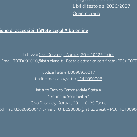
Libri di testo a.s. 2026/2027
Quadro orario
ione di accessibilità
Note Legali
Albo online
Indirizzo:
C.so Duca degli Abruzzi, 20 – 10129 Torino
Email:
TOTD090008@istruzione.it
Posta elettronica certificata (PEC):
TOTD
Codice fiscale: 80090950017
Codice meccanografico:
TOTD090008
Istituto Tecnico Commerciale Statale
“Germano Sommeiller”
C.so Duca degli Abruzzi, 20 – 10129 Torino
Cod. Fisc. 80090950017 E-mail: TOTD090008@istruzione.it – PEC: TOTD0900