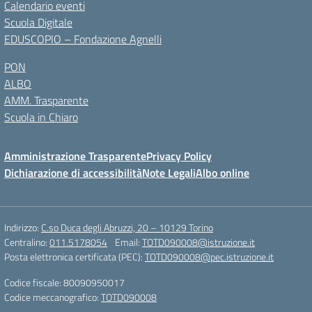
Calendario eventi
Scuola Digitale
EDUSCOPIO – Fondazione Agnelli
PON
ALBO
AMM. Trasparente
Scuola in Chiaro
Amministrazione Trasparente
Privacy Policy
Dichiarazione di accessibilità
Note Legali
Albo online
Indirizzo:
C.so Duca degli Abruzzi, 20 – 10129 Torino
Centralino:
011.5178054
Email:
TOTD090008@istruzione.it
Posta elettronica certificata (PEC):
TOTD090008@pec.istruzione.it
Codice fiscale: 80090950017
Codice meccanografico:
TOTD090008