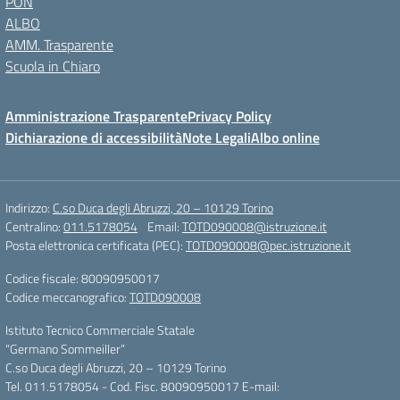
PON
ALBO
AMM. Trasparente
Scuola in Chiaro
Amministrazione Trasparente
Privacy Policy
Dichiarazione di accessibilità
Note Legali
Albo online
Indirizzo:
C.so Duca degli Abruzzi, 20 – 10129 Torino
Centralino:
011.5178054
Email:
TOTD090008@istruzione.it
Posta elettronica certificata (PEC):
TOTD090008@pec.istruzione.it
Codice fiscale: 80090950017
Codice meccanografico:
TOTD090008
Istituto Tecnico Commerciale Statale
“Germano Sommeiller”
C.so Duca degli Abruzzi, 20 – 10129 Torino
Tel. 011.5178054 - Cod. Fisc. 80090950017 E-mail: