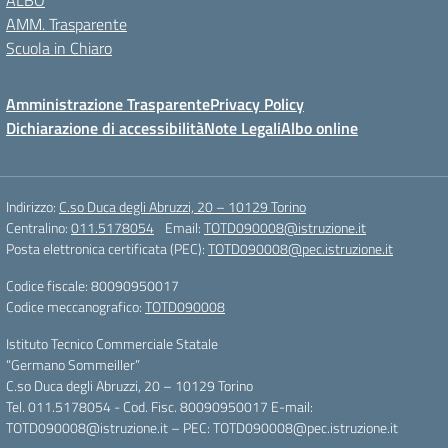
ALBO
AMM. Trasparente
Scuola in Chiaro
Amministrazione Trasparente
Privacy Policy
Dichiarazione di accessibilità
Note Legali
Albo online
Indirizzo:
C.so Duca degli Abruzzi, 20 – 10129 Torino
Centralino:
011.5178054
Email:
TOTD090008@istruzione.it
Posta elettronica certificata (PEC):
TOTD090008@pec.istruzione.it
Codice fiscale: 80090950017
Codice meccanografico:
TOTD090008
Istituto Tecnico Commerciale Statale
“Germano Sommeiller”
C.so Duca degli Abruzzi, 20 – 10129 Torino
Tel. 011.5178054 - Cod. Fisc. 80090950017 E-mail:
TOTD090008@istruzione.it – PEC: TOTD090008@pec.istruzione.it