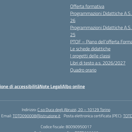
Offerta formativa
Programmazioni Didattiche A.S
26
Programmazioni Didattiche A.S
25
PTOF – Piano dell’offerta Form
Le schede didattiche
I progetti delle classi
Libri di testo a.s. 2026/2027
Quadro orario
ione di accessibilità
Note Legali
Albo online
Indirizzo:
C.so Duca degli Abruzzi, 20 – 10129 Torino
Email:
TOTD090008@istruzione.it
Posta elettronica certificata (PEC):
TOTD
Codice fiscale: 80090950017