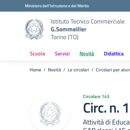
Vai ai contenuti
Vai al menu di navigazione
Vai al footer
Ministero dell'Istruzione e del Merito
Istituto Tecnico Commerciale
G.Sommeiller
Torino (TO)
Scuola
Servizi
Novità
Didattica
Home
Novità
Le circolari
Circolari per alun
Circolare 143
Circ. n.
Attività di Educ