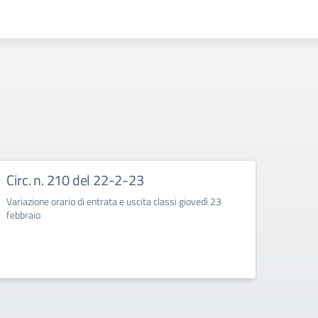
Circ. n. 210 del 22-2-23
Circ
Variazione orario di entrata e uscita classi giovedì 23
Corso d
febbraio
quarte