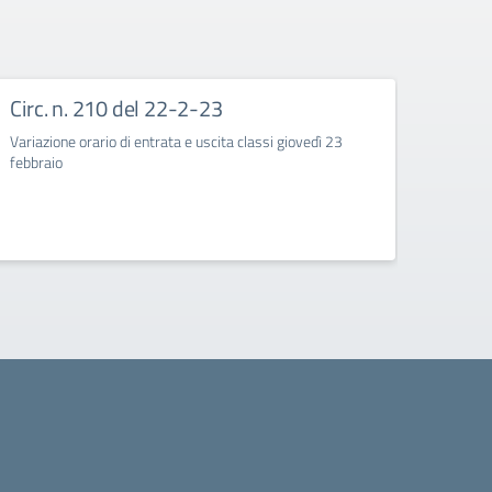
Circ. n. 210 del 22-2-23
Circ
Variazione orario di entrata e uscita classi giovedì 23
Corso d
febbraio
quarte