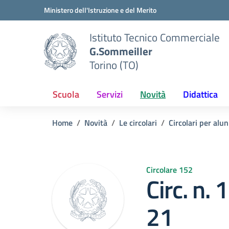
Vai ai contenuti
Vai al menu di navigazione
Vai al footer
Ministero dell'Istruzione e del Merito
Istituto Tecnico Commerciale
G.Sommeiller
Torino (TO)
Scuola
Servizi
Novità
Didattica
Home
Novità
Le circolari
Circolari per alun
Circolare 152
Circ. n.
21