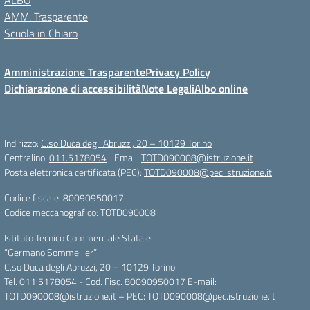
ALBO
AMM. Trasparente
Scuola in Chiaro
Amministrazione Trasparente
Privacy Policy
Dichiarazione di accessibilità
Note Legali
Albo online
Indirizzo:
C.so Duca degli Abruzzi, 20 – 10129 Torino
Centralino:
011.5178054
Email:
TOTD090008@istruzione.it
Posta elettronica certificata (PEC):
TOTD090008@pec.istruzione.it
Codice fiscale: 80090950017
Codice meccanografico:
TOTD090008
Istituto Tecnico Commerciale Statale
“Germano Sommeiller”
C.so Duca degli Abruzzi, 20 – 10129 Torino
Tel. 011.5178054 - Cod. Fisc. 80090950017 E-mail:
TOTD090008@istruzione.it – PEC: TOTD090008@pec.istruzione.it