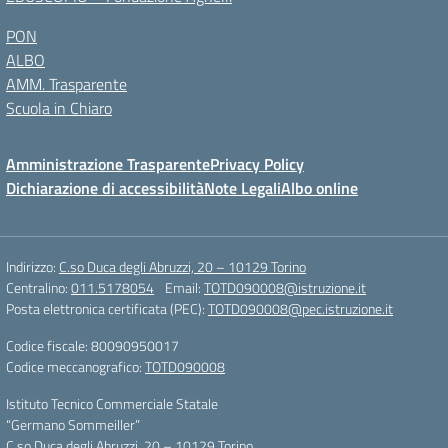
PON
ALBO
AMM. Trasparente
Scuola in Chiaro
Amministrazione Trasparente
Privacy Policy
Dichiarazione di accessibilità
Note Legali
Albo online
Indirizzo:
C.so Duca degli Abruzzi, 20 – 10129 Torino
Centralino:
011.5178054
Email:
TOTD090008@istruzione.it
Posta elettronica certificata (PEC):
TOTD090008@pec.istruzione.it
Codice fiscale: 80090950017
Codice meccanografico:
TOTD090008
Istituto Tecnico Commerciale Statale
“Germano Sommeiller”
C.so Duca degli Abruzzi, 20 – 10129 Torino