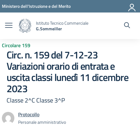
Vai ai contenuti
Vai al menu di navigazione
Vai al footer
Ministero dell'Istruzione e del Merito
Istituto Tecnico Commerciale
G.Sommeiller
Circolare 159
Circ. n. 159 del 7-12-23
Variazioni orario di entrata e
uscita classi lunedì 11 dicembre
2023
Classe 2^C Classe 3^P
Protocollo
Personale amministrativo