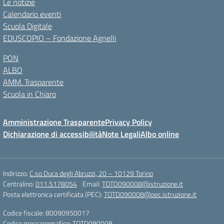
Le notizie
Calendario eventi
Scuola Digitale
EDUSCOPIO – Fondazione Agnelli
PON
ALBO
AMM. Trasparente
Scuola in Chiaro
Amministrazione Trasparente
Privacy Policy
Dichiarazione di accessibilità
Note Legali
Albo online
Indirizzo:
C.so Duca degli Abruzzi, 20 – 10129 Torino
Centralino:
011.5178054
Email:
TOTD090008@istruzione.it
Posta elettronica certificata (PEC):
TOTD090008@pec.istruzione.it
Codice fiscale: 80090950017
Codice meccanografico:
TOTD090008