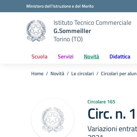
Vai ai contenuti
Vai al menu di navigazione
Vai al footer
Ministero dell'Istruzione e del Merito
Istituto Tecnico Commerciale
G.Sommeiller
Torino (TO)
Scuola
Servizi
Novità
Didattica
Home
Novità
Le circolari
Circolari per alun
Circolare 165
Circ. n.
Variazioni entra