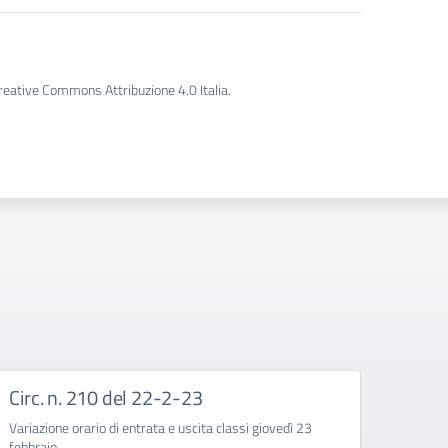
Creative Commons Attribuzione 4.0 Italia.
Circ. n. 210 del 22-2-23
Circ
Variazione orario di entrata e uscita classi giovedì 23
Corso d
febbraio
quarte