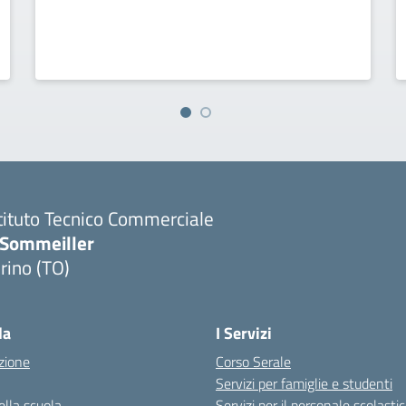
tituto Tecnico Commerciale
.Sommeiller
rino (TO)
la
I Servizi
zione
Corso Serale
Servizi per famiglie e studenti
ella scuola
Servizi per il personale scolasti