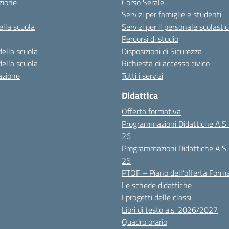
zione
Corso Serale
Servizi per famiglie e studenti
ella scuola
Servizi per il personale scolasti
Percorsi di studio
della scuola
Disposizioni di Sicurezza
della scuola
Richiesta di accesso civico
azione
Tutti i servizi
Didattica
Offerta formativa
Programmazioni Didattiche A.S
26
Programmazioni Didattiche A.S
25
PTOF – Piano dell’offerta Form
Le schede didattiche
I progetti delle classi
Libri di testo a.s. 2026/2027
Quadro orario