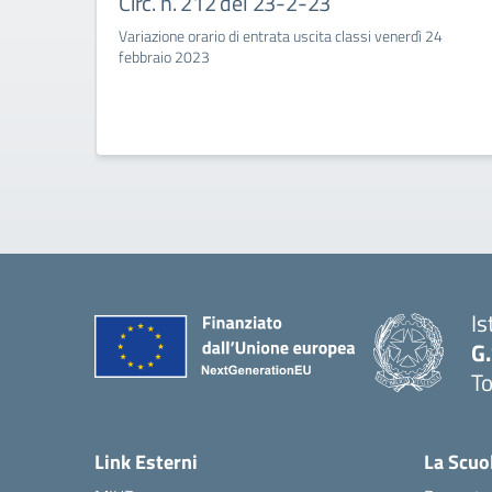
Circ. n. 212 del 23-2-23
Variazione orario di entrata uscita classi venerdì 24
febbraio 2023
Is
G
To
Link Esterni
La Scuo