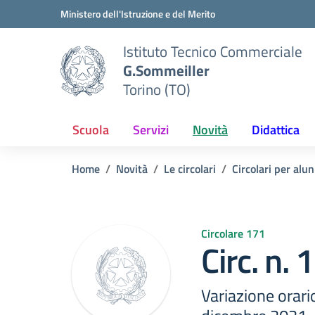
Vai ai contenuti
Vai al menu di navigazione
Vai al footer
Ministero dell'Istruzione e del Merito
Istituto Tecnico Commerciale
G.Sommeiller
Torino (TO)
Scuola
Servizi
Novità
Didattica
Home
Novità
Le circolari
Circolari per alun
Circolare 171
Circ. n.
Variazione orario