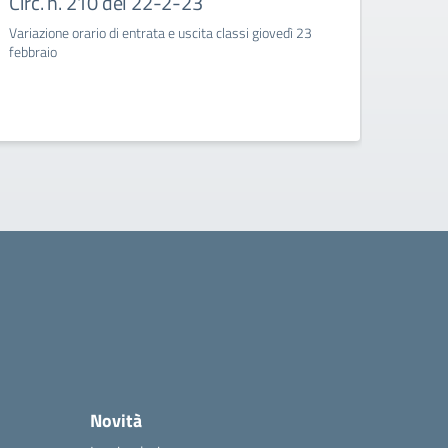
Circ. n. 210 del 22-2-23
Circ
Variazione orario di entrata e uscita classi giovedì 23
Corso d
febbraio
quarte
Novità