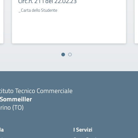
Circ.n. 211 del 22.02.23
_Carta dello Studente
tituto Tecnico Commerciale
.Sommeiller
rino (TO)
la
I Servizi