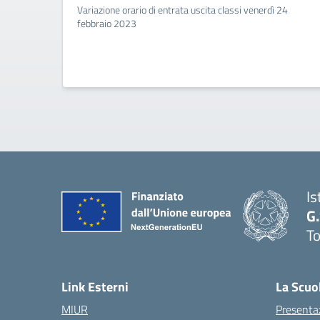
Variazione orario di entrata uscita classi venerdì 24
febbraio 2023
Is
G
To
Link Esterni
La Scuo
MIUR
Presenta