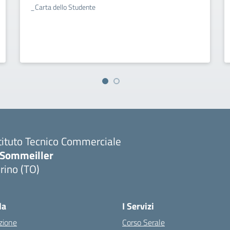
_Carta dello Studente
tituto Tecnico Commerciale
.Sommeiller
rino (TO)
la
I Servizi
zione
Corso Serale