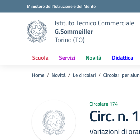
Vai ai contenuti
Vai al menu di navigazione
Vai al footer
Ministero dell'Istruzione e del Merito
Istituto Tecnico Commerciale
G.Sommeiller
Torino (TO)
Scuola
Servizi
Novità
Didattica
Home
Novità
Le circolari
Circolari per alun
Circolare 174
Circ. n.
Variazioni di or