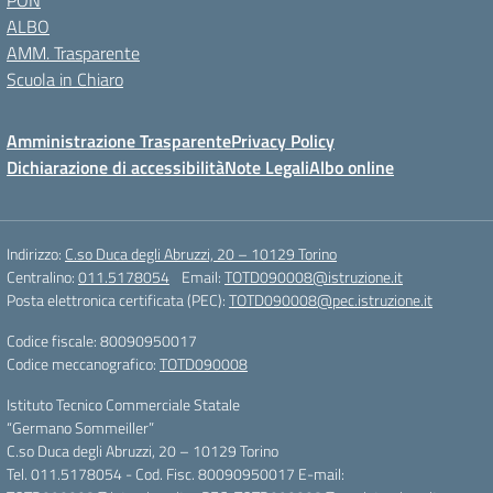
PON
ALBO
AMM. Trasparente
Scuola in Chiaro
Amministrazione Trasparente
Privacy Policy
Dichiarazione di accessibilità
Note Legali
Albo online
Indirizzo:
C.so Duca degli Abruzzi, 20 – 10129 Torino
Centralino:
011.5178054
Email:
TOTD090008@istruzione.it
Posta elettronica certificata (PEC):
TOTD090008@pec.istruzione.it
Codice fiscale: 80090950017
Codice meccanografico:
TOTD090008
Istituto Tecnico Commerciale Statale
“Germano Sommeiller”
C.so Duca degli Abruzzi, 20 – 10129 Torino
Tel. 011.5178054 - Cod. Fisc. 80090950017 E-mail: