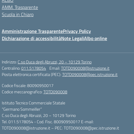
ALBO
AMM. Trasparente
Scuola in Chiaro
Amministrazione Trasparente
Privacy Policy
Dichiarazione di accessibilità
Note Legali
Albo online
Indirizzo:
C.so Duca degli Abruzzi, 20 – 10129 Torino
Centralino:
011.5178054
Email:
TOTD090008@istruzione.it
Posta elettronica certificata (PEC):
TOTD090008@pec.istruzione.it
Codice fiscale: 80090950017
Codice meccanografico:
TOTD090008
Istituto Tecnico Commerciale Statale
“Germano Sommeiller”
C.so Duca degli Abruzzi, 20 – 10129 Torino
Tel. 011.5178054 - Cod. Fisc. 80090950017 E-mail:
TOTD090008@istruzione.it – PEC: TOTD090008@pec.istruzione.it