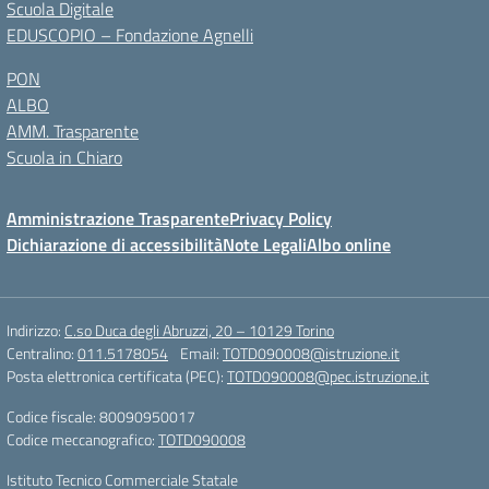
Scuola Digitale
EDUSCOPIO – Fondazione Agnelli
PON
ALBO
AMM. Trasparente
Scuola in Chiaro
Amministrazione Trasparente
Privacy Policy
Dichiarazione di accessibilità
Note Legali
Albo online
Indirizzo:
C.so Duca degli Abruzzi, 20 – 10129 Torino
Centralino:
011.5178054
Email:
TOTD090008@istruzione.it
Posta elettronica certificata (PEC):
TOTD090008@pec.istruzione.it
Codice fiscale: 80090950017
Codice meccanografico:
TOTD090008
Istituto Tecnico Commerciale Statale