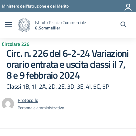
Vai ai contenuti
Vai al menu di navigazione
Vai al footer
Ministero dell'Istruzione e del Merito
Istituto Tecnico Commerciale
G.Sommeiller
Circolare 226
Circ. n. 226 del 6-2-24 Variazioni
orario entrata e uscita classi il 7,
8 e 9 febbraio 2024
Classi 1B, 1I, 2A, 2D, 2E, 3D, 3E, 4I, 5C, 5P
Protocollo
Personale amministrativo