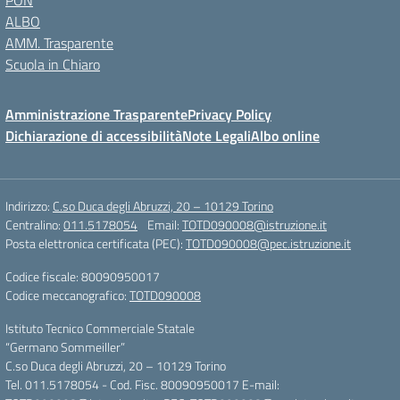
PON
ALBO
AMM. Trasparente
Scuola in Chiaro
Amministrazione Trasparente
Privacy Policy
Dichiarazione di accessibilità
Note Legali
Albo online
Indirizzo:
C.so Duca degli Abruzzi, 20 – 10129 Torino
Centralino:
011.5178054
Email:
TOTD090008@istruzione.it
Posta elettronica certificata (PEC):
TOTD090008@pec.istruzione.it
Codice fiscale: 80090950017
Codice meccanografico:
TOTD090008
Istituto Tecnico Commerciale Statale
“Germano Sommeiller”
C.so Duca degli Abruzzi, 20 – 10129 Torino
Tel. 011.5178054 - Cod. Fisc. 80090950017 E-mail: