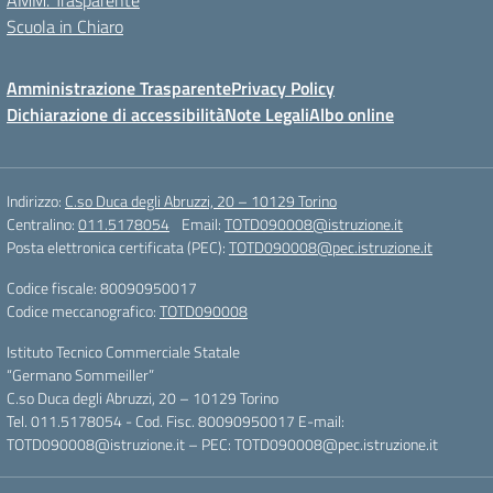
AMM. Trasparente
Scuola in Chiaro
Amministrazione Trasparente
Privacy Policy
Dichiarazione di accessibilità
Note Legali
Albo online
Indirizzo:
C.so Duca degli Abruzzi, 20 – 10129 Torino
Centralino:
011.5178054
Email:
TOTD090008@istruzione.it
Posta elettronica certificata (PEC):
TOTD090008@pec.istruzione.it
Codice fiscale: 80090950017
Codice meccanografico:
TOTD090008
Istituto Tecnico Commerciale Statale
“Germano Sommeiller”
C.so Duca degli Abruzzi, 20 – 10129 Torino
Tel. 011.5178054 - Cod. Fisc. 80090950017 E-mail:
TOTD090008@istruzione.it – PEC: TOTD090008@pec.istruzione.it