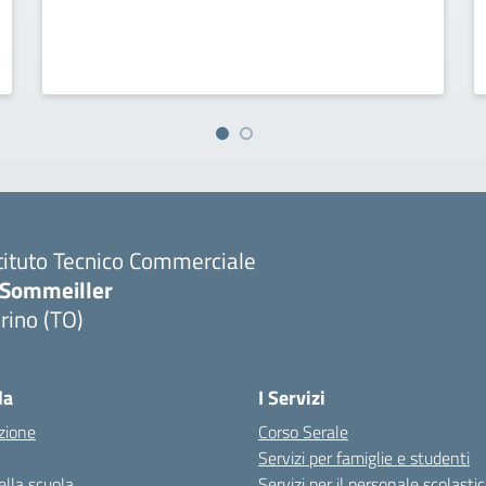
tituto Tecnico Commerciale
.Sommeiller
rino (TO)
la
I Servizi
zione
Corso Serale
Servizi per famiglie e studenti
ella scuola
Servizi per il personale scolasti