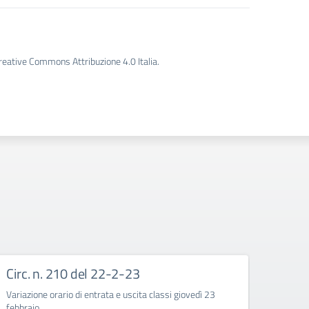
Creative Commons Attribuzione 4.0 Italia.
Circ. n. 210 del 22-2-23
Circ
Variazione orario di entrata e uscita classi giovedì 23
Corso d
febbraio
quarte