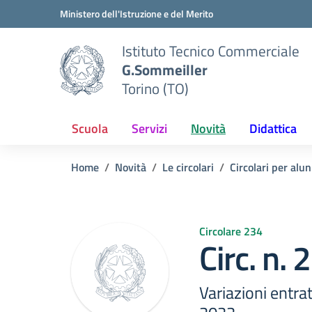
Vai ai contenuti
Vai al menu di navigazione
Vai al footer
Ministero dell'Istruzione e del Merito
Istituto Tecnico Commerciale
G.Sommeiller
Torino (TO)
Scuola
Servizi
Novità
Didattica
Home
Novità
Le circolari
Circolari per alun
Circolare 234
Circ. n.
Variazioni entrat