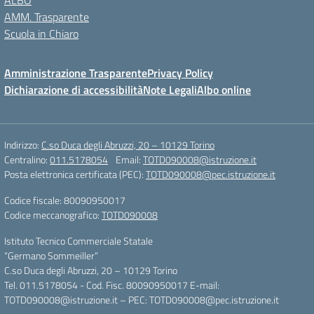
ALBO
AMM. Trasparente
Scuola in Chiaro
Amministrazione Trasparente
Privacy Policy
Dichiarazione di accessibilità
Note Legali
Albo online
Indirizzo:
C.so Duca degli Abruzzi, 20 – 10129 Torino
Centralino:
011.5178054
Email:
TOTD090008@istruzione.it
Posta elettronica certificata (PEC):
TOTD090008@pec.istruzione.it
Codice fiscale: 80090950017
Codice meccanografico:
TOTD090008
Istituto Tecnico Commerciale Statale
“Germano Sommeiller”
C.so Duca degli Abruzzi, 20 – 10129 Torino
Tel. 011.5178054 - Cod. Fisc. 80090950017 E-mail:
TOTD090008@istruzione.it – PEC: TOTD090008@pec.istruzione.it