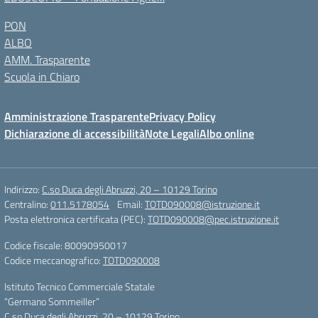
PON
ALBO
AMM. Trasparente
Scuola in Chiaro
Amministrazione Trasparente
Privacy Policy
Dichiarazione di accessibilità
Note Legali
Albo online
Indirizzo:
C.so Duca degli Abruzzi, 20 – 10129 Torino
Centralino:
011.5178054
Email:
TOTD090008@istruzione.it
Posta elettronica certificata (PEC):
TOTD090008@pec.istruzione.it
Codice fiscale: 80090950017
Codice meccanografico:
TOTD090008
Istituto Tecnico Commerciale Statale
“Germano Sommeiller”
C.so Duca degli Abruzzi, 20 – 10129 Torino