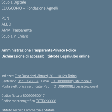
Scuola Digitale
EDUSCOPIO – Fondazione Agnelli
PON
ALBO
AMM. Trasparente
Scuola in Chiaro
Amministrazione Trasparente
Privacy Policy
Dichiarazione di accessibilità
Note Legali
Albo online
Indirizzo:
C.so Duca degli Abruzzi, 20 – 10129 Torino
Centralino:
011.5178054
Email:
TOTD090008@istruzione.it
Posta elettronica certificata (PEC):
TOTD090008@pec.istruzione.it
Codice fiscale: 80090950017
Codice meccanografico:
TOTD090008
Istituto Tecnico Commerciale Statale