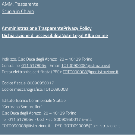
AMM. Trasparente
Scuola in Chiaro
Amministrazione Trasparente
Privacy Policy
Dichiarazione di accessibilità
Note Legali
Albo online
Indirizzo:
C.so Duca degli Abruzzi, 20 – 10129 Torino
Centralino:
011.5178054
Email:
TOTD090008@istruzione.it
Posta elettronica certificata (PEC):
TOTD090008@pec.istruzione.it
Codice fiscale: 80090950017
Codice meccanografico:
TOTD090008
Istituto Tecnico Commerciale Statale
“Germano Sommeiller”
C.so Duca degli Abruzzi, 20 – 10129 Torino
Tel. 011.5178054 - Cod. Fisc. 80090950017 E-mail:
TOTD090008@istruzione.it – PEC: TOTD090008@pec.istruzione.it