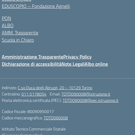
EDUSCOPIO – Fondazione Agnelli
PON
ALBO
AMM. Trasparente
Scuola in Chiaro
Amministrazione Trasparente
Privacy Policy
Dichiarazione di accessibilità
Note Legali
Albo online
Indirizzo:
C.so Duca degli Abruzzi, 20 – 10129 Torino
Centralino:
011.5178054
Email:
TOTD090008@istruzione.it
Posta elettronica certificata (PEC):
TOTD090008@pec.istruzione.it
Codice fiscale: 80090950017
Codice meccanografico:
TOTD090008
Istituto Tecnico Commerciale Statale