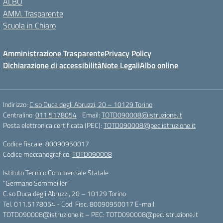
ALBO
AMM. Trasparente
Scuola in Chiaro
Amministrazione Trasparente
Privacy Policy
Dichiarazione di accessibilità
Note Legali
Albo online
Indirizzo:
C.so Duca degli Abruzzi, 20 – 10129 Torino
Centralino:
011.5178054
Email:
TOTD090008@istruzione.it
Posta elettronica certificata (PEC):
TOTD090008@pec.istruzione.it
Codice fiscale: 80090950017
Codice meccanografico:
TOTD090008
Istituto Tecnico Commerciale Statale
“Germano Sommeiller”
C.so Duca degli Abruzzi, 20 – 10129 Torino
Tel. 011.5178054 - Cod. Fisc. 80090950017 E-mail:
TOTD090008@istruzione.it – PEC: TOTD090008@pec.istruzione.it