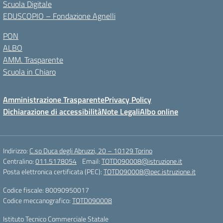
Scuola Digitale
EDUSCOPIO – Fondazione Agnelli
PON
ALBO
AMM. Trasparente
Scuola in Chiaro
Amministrazione Trasparente
Privacy Policy
Dichiarazione di accessibilità
Note Legali
Albo online
Indirizzo:
C.so Duca degli Abruzzi, 20 – 10129 Torino
Centralino:
011.5178054
Email:
TOTD090008@istruzione.it
Posta elettronica certificata (PEC):
TOTD090008@pec.istruzione.it
Codice fiscale: 80090950017
Codice meccanografico:
TOTD090008
Istituto Tecnico Commerciale Statale