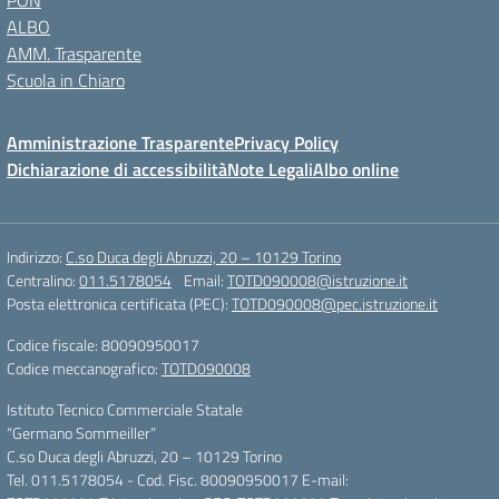
PON
ALBO
AMM. Trasparente
Scuola in Chiaro
Amministrazione Trasparente
Privacy Policy
Dichiarazione di accessibilità
Note Legali
Albo online
Indirizzo:
C.so Duca degli Abruzzi, 20 – 10129 Torino
Centralino:
011.5178054
Email:
TOTD090008@istruzione.it
Posta elettronica certificata (PEC):
TOTD090008@pec.istruzione.it
Codice fiscale: 80090950017
Codice meccanografico:
TOTD090008
Istituto Tecnico Commerciale Statale
“Germano Sommeiller”
C.so Duca degli Abruzzi, 20 – 10129 Torino
Tel. 011.5178054 - Cod. Fisc. 80090950017 E-mail: