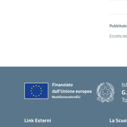
Pubblicato
Eccetto do
Is
G
To
Link Esterni
La Scuo