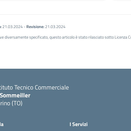
:
21.03.2024
-
Revisione:
21.03.2024
ve diversamente specificato, questo articolo è stato rilasciato sotto Licenza 
tituto Tecnico Commerciale
.Sommeiller
rino (TO)
la
I Servizi