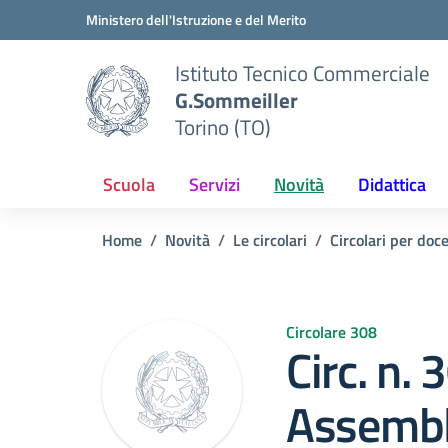
Vai ai contenuti
Vai al menu di navigazione
Vai al footer
Ministero dell'Istruzione e del Merito
Istituto Tecnico Commerciale
G.Sommeiller
Torino (TO)
Scuola
Servizi
Novità
Didattica
Home
Novità
Le circolari
Circolari per doc
Circolare 308
Circ. n.
Assembl