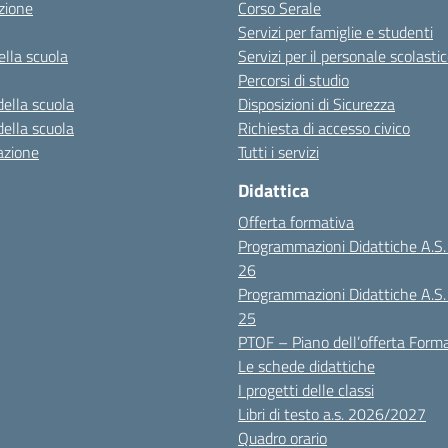
zione
Corso Serale
Servizi per famiglie e studenti
ella scuola
Servizi per il personale scolasti
Percorsi di studio
della scuola
Disposizioni di Sicurezza
della scuola
Richiesta di accesso civico
azione
Tutti i servizi
Didattica
Offerta formativa
Programmazioni Didattiche A.S
26
Programmazioni Didattiche A.S
25
PTOF – Piano dell’offerta Form
Le schede didattiche
I progetti delle classi
Libri di testo a.s. 2026/2027
Quadro orario