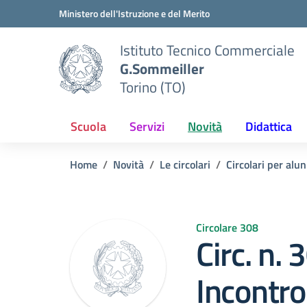
Vai ai contenuti
Vai al menu di navigazione
Vai al footer
Ministero dell'Istruzione e del Merito
Istituto Tecnico Commerciale
G.Sommeiller
Torino (TO)
Scuola
Servizi
Novità
Didattica
Home
Novità
Le circolari
Circolari per alun
Circolare 308
Circ. n.
Incontro