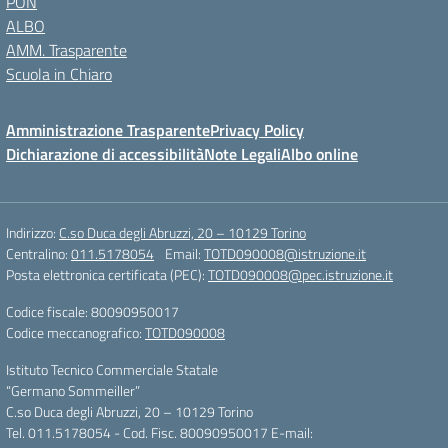
PON
ALBO
AMM. Trasparente
Scuola in Chiaro
Amministrazione Trasparente
Privacy Policy
Dichiarazione di accessibilità
Note Legali
Albo online
Indirizzo:
C.so Duca degli Abruzzi, 20 – 10129 Torino
Centralino:
011.5178054
Email:
TOTD090008@istruzione.it
Posta elettronica certificata (PEC):
TOTD090008@pec.istruzione.it
Codice fiscale: 80090950017
Codice meccanografico:
TOTD090008
Istituto Tecnico Commerciale Statale
“Germano Sommeiller”
C.so Duca degli Abruzzi, 20 – 10129 Torino
Tel. 011.5178054 - Cod. Fisc. 80090950017 E-mail: