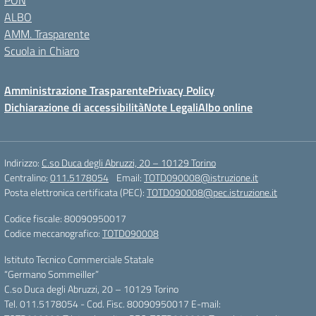
PON
ALBO
AMM. Trasparente
Scuola in Chiaro
Amministrazione Trasparente
Privacy Policy
Dichiarazione di accessibilità
Note Legali
Albo online
Indirizzo:
C.so Duca degli Abruzzi, 20 – 10129 Torino
Centralino:
011.5178054
Email:
TOTD090008@istruzione.it
Posta elettronica certificata (PEC):
TOTD090008@pec.istruzione.it
Codice fiscale: 80090950017
Codice meccanografico:
TOTD090008
Istituto Tecnico Commerciale Statale
“Germano Sommeiller”
C.so Duca degli Abruzzi, 20 – 10129 Torino
Tel. 011.5178054 - Cod. Fisc. 80090950017 E-mail: