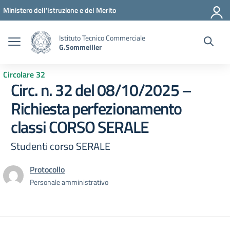
Vai ai contenuti
Vai al menu di navigazione
Vai al footer
Ministero dell'Istruzione e del Merito
Istituto Tecnico Commerciale
G.Sommeiller
Circolare 32
Circ. n. 32 del 08/10/2025 –
Richiesta perfezionamento
classi CORSO SERALE
Studenti corso SERALE
Protocollo
Personale amministrativo