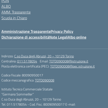
PON
ALBO
AMM. Trasparente
Scuola in Chiaro
Amministrazione Trasparente
Privacy Policy
Dichiarazione di accessibilità
Note Legali
Albo online
Indirizzo:
C.so Duca degli Abruzzi, 20 – 10129 Torino
Centralino:
011.5178054
Email:
TOTD090008@istruzione.it
Posta elettronica certificata (PEC):
TOTD090008@pec.istruzione.it
Codice fiscale: 80090950017
Codice meccanografico:
TOTD090008
Istituto Tecnico Commerciale Statale
“Germano Sommeiller”
C.so Duca degli Abruzzi, 20 – 10129 Torino
Tel. 011.5178054 - Cod. Fisc. 80090950017 E-mail: