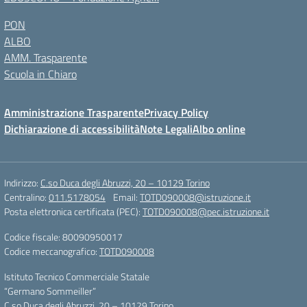
PON
ALBO
AMM. Trasparente
Scuola in Chiaro
Amministrazione Trasparente
Privacy Policy
Dichiarazione di accessibilità
Note Legali
Albo online
Indirizzo:
C.so Duca degli Abruzzi, 20 – 10129 Torino
Centralino:
011.5178054
Email:
TOTD090008@istruzione.it
Posta elettronica certificata (PEC):
TOTD090008@pec.istruzione.it
Codice fiscale: 80090950017
Codice meccanografico:
TOTD090008
Istituto Tecnico Commerciale Statale
“Germano Sommeiller”
C.so Duca degli Abruzzi, 20 – 10129 Torino