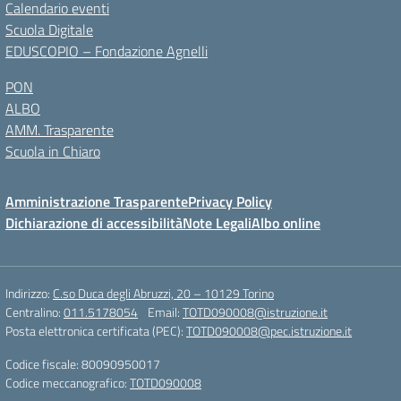
Calendario eventi
Scuola Digitale
EDUSCOPIO – Fondazione Agnelli
PON
ALBO
AMM. Trasparente
Scuola in Chiaro
Amministrazione Trasparente
Privacy Policy
Dichiarazione di accessibilità
Note Legali
Albo online
Indirizzo:
C.so Duca degli Abruzzi, 20 – 10129 Torino
Centralino:
011.5178054
Email:
TOTD090008@istruzione.it
Posta elettronica certificata (PEC):
TOTD090008@pec.istruzione.it
Codice fiscale: 80090950017
Codice meccanografico:
TOTD090008