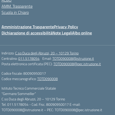
ALBO
AMM. Trasparente
Scuola in Chiaro
Amministrazione Trasparente
Privacy Policy
Dichiarazione di accessibilità
Note Legali
Albo online
Indirizzo:
C.so Duca degli Abruzzi, 20 – 10129 Torino
Centralino:
011.5178054
Email:
TOTD090008@istruzione.it
Posta elettronica certificata (PEC):
TOTD090008@pec.istruzione.it
Codice fiscale: 80090950017
Codice meccanografico:
TOTD090008
Istituto Tecnico Commerciale Statale
“Germano Sommeiller”
C.so Duca degli Abruzzi, 20 – 10129 Torino
Tel. 011.5178054 - Cod. Fisc. 80090950017 E-mail:
TOTD090008@istruzione.it – PEC: TOTD090008@pec.istruzione.it