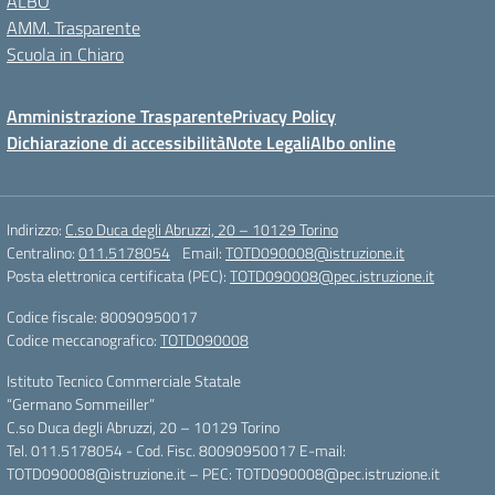
ALBO
AMM. Trasparente
Scuola in Chiaro
Amministrazione Trasparente
Privacy Policy
Dichiarazione di accessibilità
Note Legali
Albo online
Indirizzo:
C.so Duca degli Abruzzi, 20 – 10129 Torino
Centralino:
011.5178054
Email:
TOTD090008@istruzione.it
Posta elettronica certificata (PEC):
TOTD090008@pec.istruzione.it
Codice fiscale: 80090950017
Codice meccanografico:
TOTD090008
Istituto Tecnico Commerciale Statale
“Germano Sommeiller”
C.so Duca degli Abruzzi, 20 – 10129 Torino
Tel. 011.5178054 - Cod. Fisc. 80090950017 E-mail:
TOTD090008@istruzione.it – PEC: TOTD090008@pec.istruzione.it