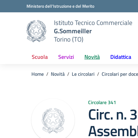
Vai ai contenuti
Vai al menu di navigazione
Vai al footer
Ministero dell'Istruzione e del Merito
Istituto Tecnico Commerciale
G.Sommeiller
Torino (TO)
Scuola
Servizi
Novità
Didattica
Home
Novità
Le circolari
Circolari per doc
Circolare 341
Circ. n.
Assembl