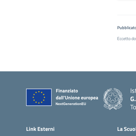
Pubblicato
Eccetto do
Is
G
To
Link Esterni
La Scuo