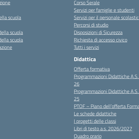
zione
Corso Serale
Servizi per famiglie e studenti
ella scuola
Servizi per il personale scolasti
Percorsi di studio
della scuola
Disposizioni di Sicurezza
della scuola
Richiesta di accesso civico
azione
Tutti i servizi
Didattica
Offerta formativa
Programmazioni Didattiche A.S
26
Programmazioni Didattiche A.S
25
PTOF – Piano dell’offerta Form
Le schede didattiche
I progetti delle classi
Libri di testo a.s. 2026/2027
Quadro orario