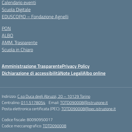
Calendario eventi
Scuola Digitale
EDUSCOPIO – Fondazione Agnelli
PON
ALBO
AMM. Trasparente
Scuola in Chiaro
Amministrazione Trasparente
Privacy Policy
Dichiarazione di accessibilità
Note Legali
Albo online
Indirizzo:
C.so Duca degli Abruzzi, 20 – 10129 Torino
Centralino:
011.5178054
Email:
TOTD090008@istruzione.it
Posta elettronica certificata (PEC):
TOTD090008@pec.istruzione.it
Codice fiscale: 80090950017
Codice meccanografico:
TOTD090008