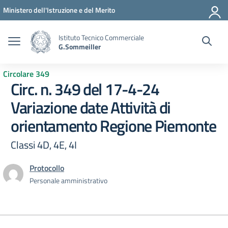
Vai ai contenuti
Vai al menu di navigazione
Vai al footer
Ministero dell'Istruzione e del Merito
Istituto Tecnico Commerciale
G.Sommeiller
Circolare 349
Circ. n. 349 del 17-4-24
Variazione date Attività di
orientamento Regione Piemonte
Classi 4D, 4E, 4I
Protocollo
Personale amministrativo