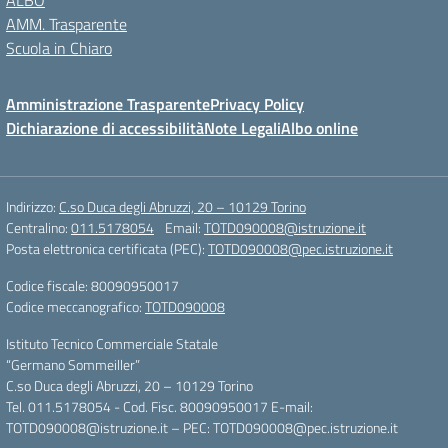
ALBO
AMM. Trasparente
Scuola in Chiaro
Amministrazione Trasparente
Privacy Policy
Dichiarazione di accessibilità
Note Legali
Albo online
Indirizzo:
C.so Duca degli Abruzzi, 20 – 10129 Torino
Centralino:
011.5178054
Email:
TOTD090008@istruzione.it
Posta elettronica certificata (PEC):
TOTD090008@pec.istruzione.it
Codice fiscale: 80090950017
Codice meccanografico:
TOTD090008
Istituto Tecnico Commerciale Statale
“Germano Sommeiller”
C.so Duca degli Abruzzi, 20 – 10129 Torino
Tel. 011.5178054 - Cod. Fisc. 80090950017 E-mail:
TOTD090008@istruzione.it – PEC: TOTD090008@pec.istruzione.it