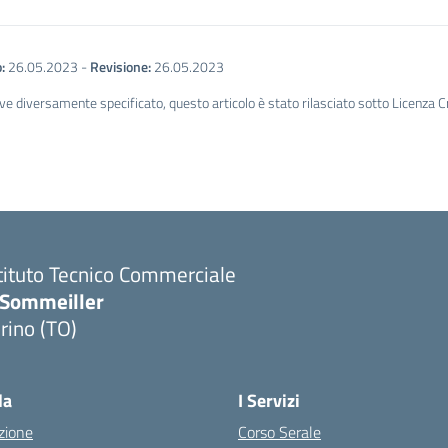
:
26.05.2023
-
Revisione:
26.05.2023
ve diversamente specificato, questo articolo è stato rilasciato sotto Licenza 
tituto Tecnico Commerciale
.Sommeiller
rino (TO)
la
I Servizi
zione
Corso Serale