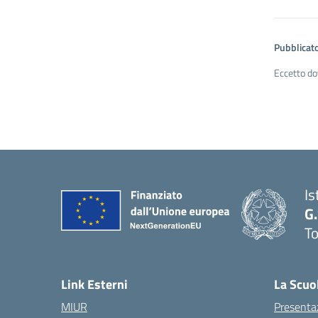
Pubblicato
Eccetto do
Is
G
To
Link Esterni
La Scuo
MIUR
Presenta