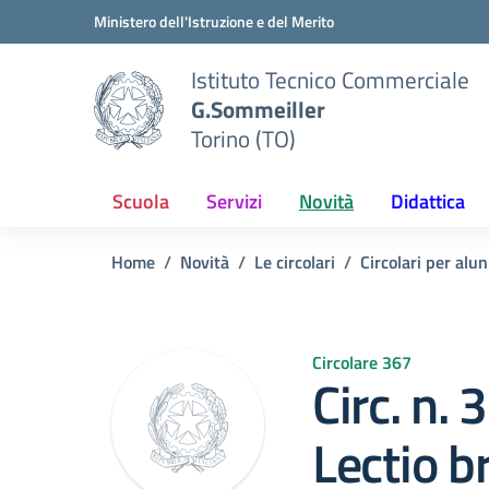
Vai ai contenuti
Vai al menu di navigazione
Vai al footer
Ministero dell'Istruzione e del Merito
Istituto Tecnico Commerciale
G.Sommeiller
Torino (TO)
Scuola
Servizi
Novità
Didattica
Home
Novità
Le circolari
Circolari per alun
Circolare 367
Circ. n.
Lectio br