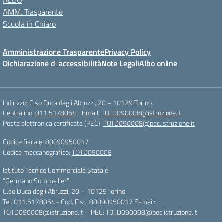
ALBO
AMM. Trasparente
Scuola in Chiaro
Amministrazione Trasparente
Privacy Policy
Dichiarazione di accessibilità
Note Legali
Albo online
Indirizzo:
C.so Duca degli Abruzzi, 20 – 10129 Torino
Centralino:
011.5178054
Email:
TOTD090008@istruzione.it
Posta elettronica certificata (PEC):
TOTD090008@pec.istruzione.it
Codice fiscale: 80090950017
Codice meccanografico:
TOTD090008
Istituto Tecnico Commerciale Statale
“Germano Sommeiller”
C.so Duca degli Abruzzi, 20 – 10129 Torino
Tel. 011.5178054 - Cod. Fisc. 80090950017 E-mail:
TOTD090008@istruzione.it – PEC: TOTD090008@pec.istruzione.it