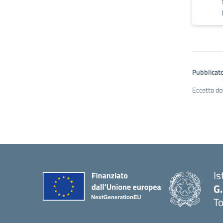
Pubblicato
Eccetto do
Is
G
To