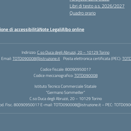
Libri di testo a.s. 2026/2027
Quadro orario
ione di accessibilità
Note Legali
Albo online
Indirizzo:
C.so Duca degli Abruzzi, 20 – 10129 Torino
Email:
TOTD090008@istruzione.it
Posta elettronica certificata (PEC):
TOTD
Codice fiscale: 80090950017
Codice meccanografico:
TOTD090008
Istituto Tecnico Commerciale Statale
“Germano Sommeiller”
C.so Duca degli Abruzzi, 20 – 10129 Torino
Cod. Fisc. 80090950017 E-mail: TOTD090008@istruzione.it – PEC: TOTD0900