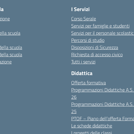
la
I Servizi
zione
Corso Serale
Servizi per famiglie e studenti
ella scuola
Servizi per il personale scolasti
Percorsi di studio
della scuola
Disposizioni di Sicurezza
della scuola
Richiesta di accesso civico
azione
Tutti i servizi
Didattica
Offerta formativa
Programmazioni Didattiche A.S
26
Programmazioni Didattiche A.S
25
PTOF – Piano dell’offerta Form
Le schede didattiche
I progetti delle classi