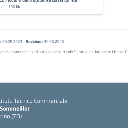
Curriculum dello studente classi quinte
pdf - 130 kb
:
30.05.2023
-
Revisione:
30.05.2023
ve diversamente specificato, questo articolo è stato rilasciato sotto Licenza 
tituto Tecnico Commerciale
.Sommeiller
rino (TO)