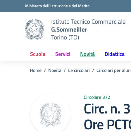
Vai ai contenuti
Vai al menu di navigazione
Vai al footer
Ministero dell'Istruzione e del Merito
Istituto Tecnico Commerciale
G.Sommeiller
Torino (TO)
Scuola
Servizi
Novità
Didattica
Home
Novità
Le circolari
Circolari per alun
Circolare 372
Circ. n.
Ore PCTO