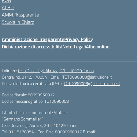
PON
ALBO
AMM. Trasparente
Scuola in Chiaro
Amministrazione Trasparente
Privacy Policy
Dichiarazione di accessibilità
Note Legali
Albo online
Indirizzo:
C.so Duca degli Abruzzi, 20 – 10129 Torino
Centralino:
011.5178054
Email:
TOTD090008@istruzione.it
Posta elettronica certificata (PEC):
TOTD090008@pec.istruzione.it
Codice fiscale: 80090950017
Codice meccanografico:
TOTD090008
Istituto Tecnico Commerciale Statale
“Germano Sommeiller”
C.so Duca degli Abruzzi, 20 – 10129 Torino
Tel. 011.5178054 - Cod. Fisc. 80090950017 E-mail: