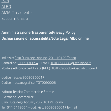
PON
ALBO
AMM. Trasparente
Scuola in Chiaro
Amministrazione Trasparente
Privacy Policy
Dichiarazione di accessibilità
Note Legali
Albo online
Indirizzo:
C.so Duca degli Abruzzi, 20 – 10129 Torino
Centralino:
011.5178054
Email:
TOTD090008@istruzione.it
Posta elettronica certificata (PEC):
TOTD090008@pec.istruzione.it
Codice fiscale: 80090950017
Codice meccanografico:
TOTD090008
Istituto Tecnico Commerciale Statale
“Germano Sommeiller”
C.so Duca degli Abruzzi, 20 – 10129 Torino
Tel. 011.5178054 - Cod. Fisc. 80090950017 E-mail: