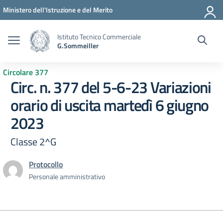
Vai ai contenuti
Vai al menu di navigazione
Vai al footer
Ministero dell'Istruzione e del Merito
Istituto Tecnico Commerciale
G.Sommeiller
Circolare 377
Circ. n. 377 del 5-6-23 Variazioni
orario di uscita martedì 6 giugno
2023
Classe 2^G
Protocollo
Personale amministrativo