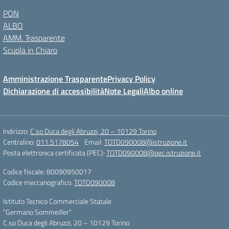
PON
ALBO
AMM. Trasparente
Scuola in Chiaro
Amministrazione Trasparente
Privacy Policy
Dichiarazione di accessibilità
Note Legali
Albo online
Indirizzo:
C.so Duca degli Abruzzi, 20 – 10129 Torino
Centralino:
011.5178054
Email:
TOTD090008@istruzione.it
Posta elettronica certificata (PEC):
TOTD090008@pec.istruzione.it
Codice fiscale: 80090950017
Codice meccanografico:
TOTD090008
Istituto Tecnico Commerciale Statale
“Germano Sommeiller”
C.so Duca degli Abruzzi, 20 – 10129 Torino