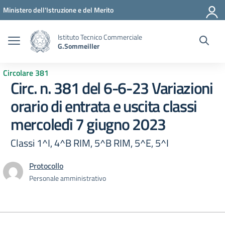
Vai ai contenuti
Vai al menu di navigazione
Vai al footer
Ministero dell'Istruzione e del Merito
Istituto Tecnico Commerciale
G.Sommeiller
Circolare 381
Circ. n. 381 del 6-6-23 Variazioni
orario di entrata e uscita classi
mercoledì 7 giugno 2023
Classi 1^I, 4^B RIM, 5^B RIM, 5^E, 5^I
Protocollo
Personale amministrativo